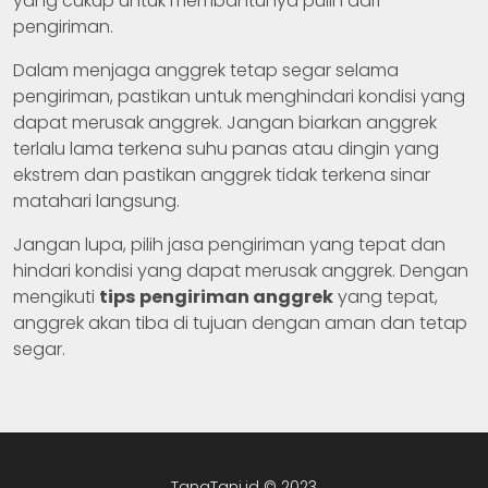
yang cukup untuk membantunya pulih dari
pengiriman.
Dalam menjaga anggrek tetap segar selama
pengiriman, pastikan untuk menghindari kondisi yang
dapat merusak anggrek. Jangan biarkan anggrek
terlalu lama terkena suhu panas atau dingin yang
ekstrem dan pastikan anggrek tidak terkena sinar
matahari langsung.
Jangan lupa, pilih jasa pengiriman yang tepat dan
hindari kondisi yang dapat merusak anggrek. Dengan
mengikuti
tips
pengiriman anggrek
yang tepat,
anggrek akan tiba di tujuan dengan aman dan tetap
segar.
TanaTani.id © 2023