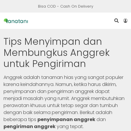
Bisa COD - Cash On Delivery
Searc
L
Tips Menyimpan dan
Membungkus Anggrek
untuk Pengiriman
Anggrek adalah tanaman hias yang sangat populer
karena keindahannya. Namun, ketika harus dikirim,
penyimpanan dan pengiriman anggrek dapat
menjadi masalah yang rumit. Anggrek membutuhkan
perawatan khusus untuk tetap segar dan tumbuh
dengan baik selama pengiriman. Berikut adalah
beberapa tips
penyimpanan anggrek
dan
pengiriman anggrek
yang tepat.